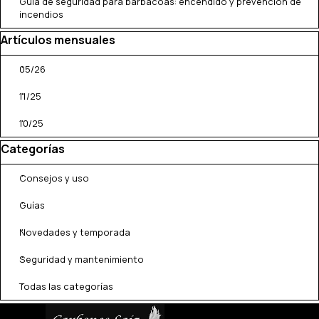
Guía de seguridad para barbacoas: encendido y prevención de
incendios
Saltar el bloque Artículos mensuales
Artículos mensuales
05/26
11/25
10/25
Saltar el bloque Categorías
Categorías
Consejos y uso
Guías
Novedades y temporada
Seguridad y mantenimiento
Todas las categorías