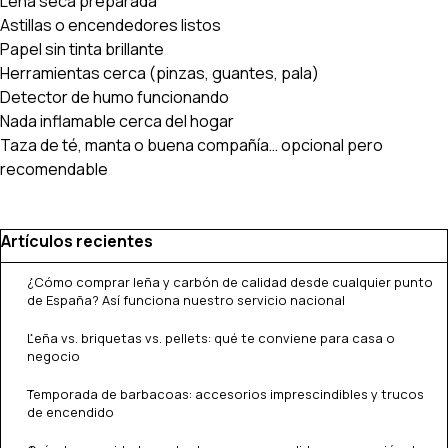
Leña seca preparada
Astillas o encendedores listos
Papel sin tinta brillante
Herramientas cerca (pinzas, guantes, pala)
Detector de humo funcionando
Nada inflamable cerca del hogar
Taza de té, manta o buena compañía… opcional pero
recomendable
Saltar el bloque Artículos recientes
Artículos recientes
¿Cómo comprar leña y carbón de calidad desde cualquier punto
de España? Así funciona nuestro servicio nacional
Leña vs. briquetas vs. pellets: qué te conviene para casa o
negocio
Temporada de barbacoas: accesorios imprescindibles y trucos
de encendido