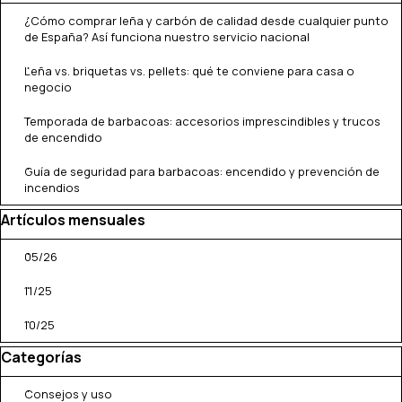
¿Cómo comprar leña y carbón de calidad desde cualquier punto
de España? Así funciona nuestro servicio nacional
Leña vs. briquetas vs. pellets: qué te conviene para casa o
negocio
Temporada de barbacoas: accesorios imprescindibles y trucos
de encendido
Guía de seguridad para barbacoas: encendido y prevención de
incendios
Saltar el bloque Artículos mensuales
Artículos mensuales
05/26
11/25
10/25
Saltar el bloque Categorías
Categorías
Consejos y uso