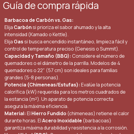
Guía de compra rápida
Barbacoa de Carbón vs. Gas:
Elija
Carbón
si prioriza el sabor ahumado y la alta
intensidad (Kamado o Kettle).
Elija
Gas
si busca encendido instantáneo, limpieza fácil y
control de temperatura preciso (Genesis o Summit).
Capacidad y Tamaño (BBQ):
Considere el número de
quemadores o el diámetro de la parrilla. Modelos de 4
quemadores o 22" (57 cm) son ideales para familias
grandes (5-8 personas).
Potencia (Chimeneas/Estufas):
Evalúe la potencia
calorífica (kW) requerida para los metros cuadrados de
la estancia (m²). Un aparato de potencia correcta
asegura la máxima eficiencia.
Material:
El
Hierro Fundido
(chimeneas) retiene el calor
durante horas. El
Acero Inoxidable
(barbacoas)
garantiza máxima durabilidad y resistencia a la corrosión.