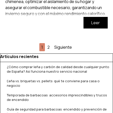
chimenea, optimizar el aislamiento de su hogar y
asegurar el combustible necesario, garantizando un
invierno seguro y con el máximo rendimiento calorífico.
Leer
Página actual:
1
Ir a la página:
2
Siguiente
Saltar el bloque Artículos recientes
Artículos recientes
¿Cómo comprar leña y carbón de calidad desde cualquier punto
de España? Así funciona nuestro servicio nacional
Leña vs. briquetas vs. pellets: qué te conviene para casa o
negocio
Temporada de barbacoas: accesorios imprescindibles y trucos
de encendido
Guía de seguridad para barbacoas: encendido y prevención de